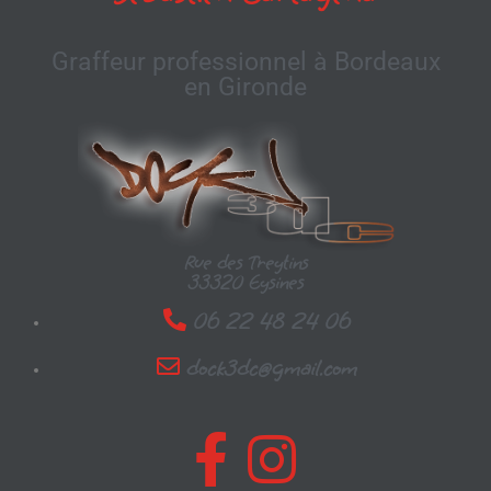
Graffeur professionnel à Bordeaux
en Gironde
Rue des Treytins
33320 Eysines
06 22 48 24 06
dock3dc@gmail.com