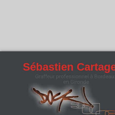
Sébastien Cartag
Graffeur professionnel à Bordeau
en Gironde