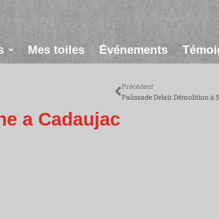
s
Mes toiles
Événements
Témoi
Précédent
Palissade Delair Démolition à 
ine a Cadaujac