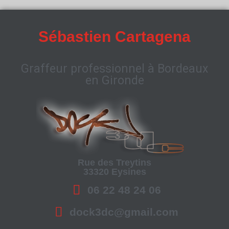
Sébastien Cartagena
Graffeur professionnel à Bordeaux
en Gironde
Rue des Treytins
33320 Eysines
06 22 48 24 06
dock3dc@gmail.com